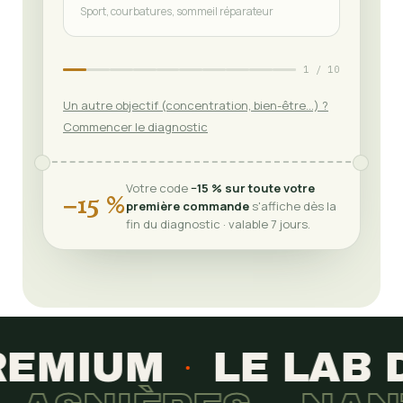
Sport, courbatures, sommeil réparateur
1 / 10
Un autre objectif (concentration, bien-être…) ?
Commencer le diagnostic
Votre code
−15 % sur toute votre
−15 %
première commande
s'affiche dès la
fin du diagnostic · valable 7 jours.
EMIUM
LE LAB D
•