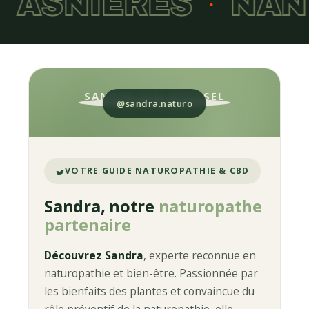
S
ASNIÈRES
NA
•
•
SANDRA LEAL ROUSSEL
@sandra.naturo
VOTRE GUIDE NATUROPATHIE & CBD
Sandra, notre
naturopathe
partenaire
Découvrez Sandra
, experte reconnue en
naturopathie et bien-être. Passionnée par
les bienfaits des plantes et convaincue du
rôle préventif de la naturopathie, elle