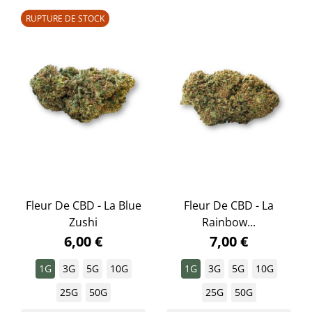
RUPTURE DE STOCK
Fleur De CBD - La Blue
Fleur De CBD - La
Zushi
Rainbow...
6,00 €
7,00 €
1G
3G
5G
10G
1G
3G
5G
10G
25G
50G
25G
50G