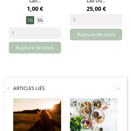
Lab...
Lab Du...
1,00 €
25,00 €
1G
5G
Rupture de stock
Rupture de stock
ARTICLES LIÉS
a
Fle
D