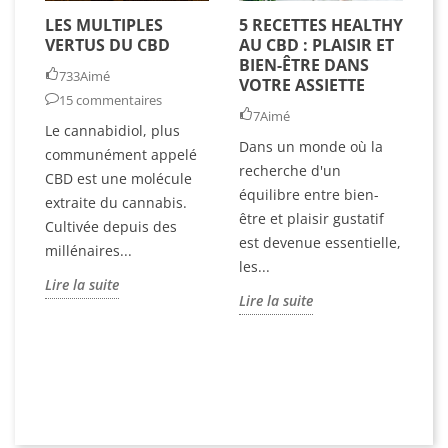
CBD
1
EN
LES MULTIPLES
5 RECETTES HEALTHY
L
Go
VERTUS DU CBD
AU CBD : PLAISIR ET
C
Fath
BIEN-ÊTRE DANS
T
733
Aimé
O
VOTRE ASSIETTE
D
15 commentaires
E
É
7
Aimé
D
Le cannabidiol, plus
ÈS
Dans un monde où la
communément appelé
recherche d'un
CBD est une molécule
Le
équilibre entre bien-
extraite du cannabis.
d
être et plaisir gustatif
Cultivée depuis des
in
est devenue essentielle,
millénaires...
Aj
qu
les...
me
Lire la suite
Lire la suite
pa
da
et
Li
.
Fleur
CBD -
Cactu
5