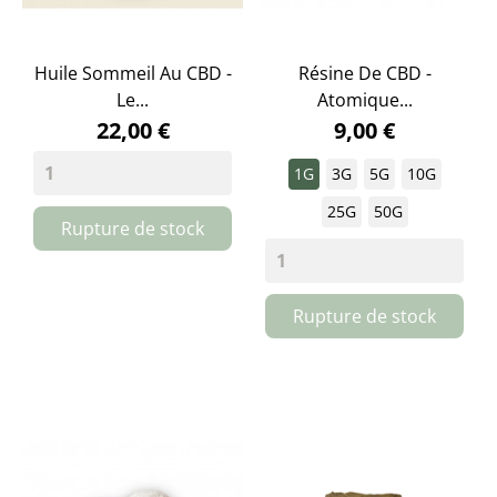
Huile Sommeil Au CBD -
Résine De CBD -
Le...
Atomique...
22,00 €
9,00 €
1G
3G
5G
10G
25G
50G
Rupture de stock
Rupture de stock