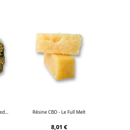
d...
Résine CBD - Le Full Melt

APERÇU RAPIDE
8,01 €