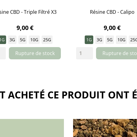
ine CBD - Triple Filtré X3
Résine CBD - Calipo


APERÇU RAPIDE
APERÇU RAPIDE
9,00 €
9,00 €
1G
3G
5G
10G
25G
1G
3G
5G
10G
25
Rupture de stock
Rupture de sto
NT ACHETÉ CE PRODUIT ONT 