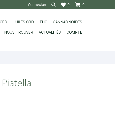
Connexion
0
0
 CBD
HUILES CBD
THC
CANNABINOÏDES
NOUS TROUVER
ACTUALITÉS
COMPTE
Piatella