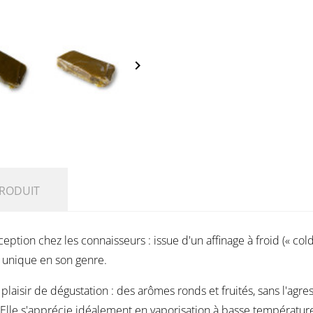
keyboard_arrow_right
PRODUIT
exception chez les connaisseurs : issue d'un affinage à froid (« c
 unique en son genre.
plaisir de dégustation : des arômes ronds et fruités, sans l'agre
. Elle s'apprécie idéalement en vaporisation à basse température