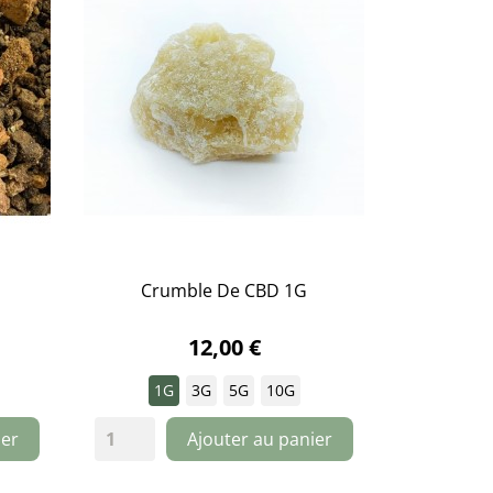
Crumble De CBD 1G

APERÇU RAPIDE
12,00 €
1G
3G
5G
10G
ier
Ajouter au panier