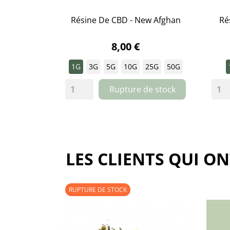
Résine De CBD - New Afghan
Rés

APERÇU RAPIDE
8,00 €
1G
3G
5G
10G
25G
50G
Rupture de stock
LES CLIENTS QUI O
RUPTURE DE STOCK