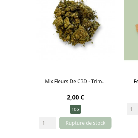
Mix Fleurs De CBD - Trim...
Fe

APERÇU RAPIDE
2,00 €
10G
Rupture de stock