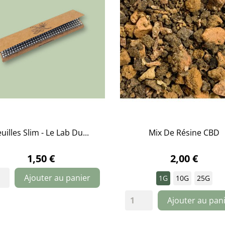
uilles Slim - Le Lab Du...
Mix De Résine CBD


APERÇU RAPIDE
APERÇU RAPIDE
1,50 €
2,00 €
Ajouter au panier
1G
10G
25G
Ajouter au pan