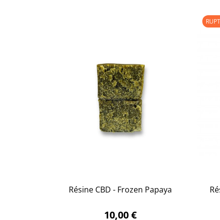
RUPT
Résine CBD - Frozen Papaya
Rés

APERÇU RAPIDE
10,00 €