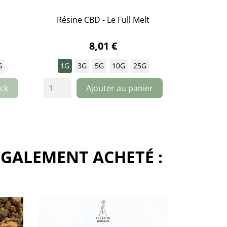
Résine CBD - Le Full Melt

APERÇU RAPIDE
8,01 €
G
1G
3G
5G
10G
25G
ck
Ajouter au panier
ÉGALEMENT ACHETÉ :