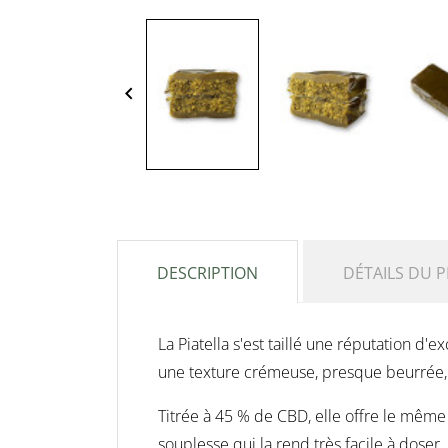
keyboard_arrow_left
DESCRIPTION
DÉTAILS DU 
La Piatella s'est taillé une réputation d'
une texture crémeuse, presque beurrée,
Titrée à 45 % de CBD, elle offre le même 
souplesse qui la rend très facile à doser