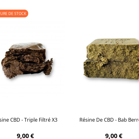
URE DE STOCK
ine CBD - Triple Filtré X3
Résine De CBD - Bab Berre


APERÇU RAPIDE
APERÇU RAPIDE
9,00 €
9,00 €