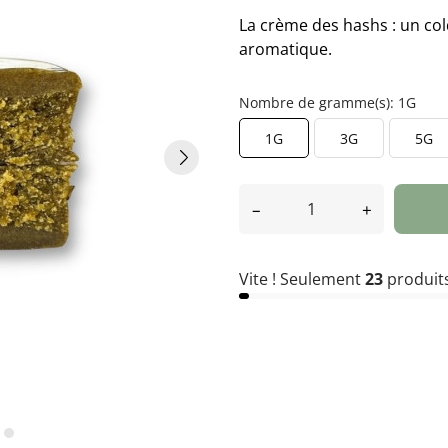
La crème des hashs : un co
aromatique.
Nombre de gramme(s): 1G
1G
3G
5G
–
+
Vite ! Seulement
23
produits