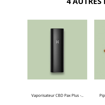
4 AUTRES
Vaporisateur CBD Pax Plus -...
Pip

APERÇU RAPIDE