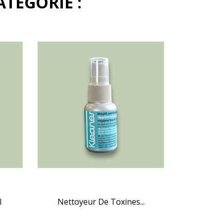
TÉGORIE :
l
Nettoyeur De Toxines...

APERÇU RAPIDE