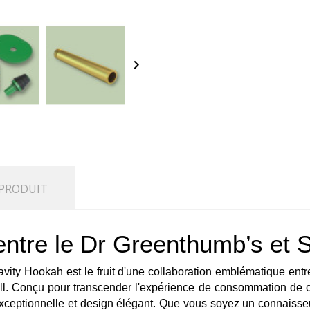
keyboard_arrow_right
 PRODUIT
entre le Dr Greenthumb’s et 
ity Hookah est le fruit d'une collaboration emblématique ent
l. Conçu pour transcender l'expérience de consommation de ca
xceptionnelle et design élégant. Que vous soyez un connaisseur