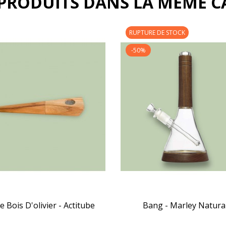
 PRODUITS DANS LA MÊME CA
RUPTURE DE STOCK
-50%
e Bois D'olivier - Actitube
Bang - Marley Natura


APERÇU RAPIDE
APERÇU RAPIDE