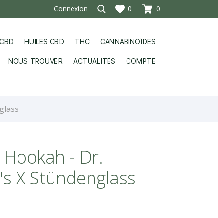
Connexion
0
0
 CBD
HUILES CBD
THC
CANNABINOÏDES
NOUS TROUVER
ACTUALITÉS
COMPTE
glass
 Hookah - Dr.
s X Stündenglass