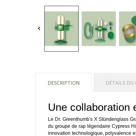
keyboard_arrow_left
DESCRIPTION
DÉTAILS DU
Une collaboration 
Le Dr. Greenthumb's X Stündenglass Grav
du groupe de rap légendaire Cypress Hil
innovation technologique, polyvalence e