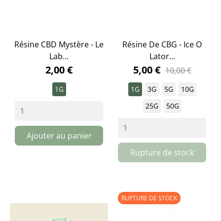
Résine CBD Mystère - Le
Résine De CBG - Ice O
Lab...
Lator...
2,00 €
5,00 €
10,00 €
1G
1G
3G
5G
10G
25G
50G
Ajouter au panier
Rupture de stock
RUPTURE DE STOCK