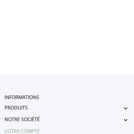
D
CB
1
- L
100
Aj
pa
INFORMATIONS
PRODUITS

NOTRE SOCIÉTÉ

VOTRE COMPTE