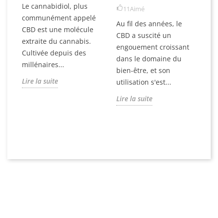
Le cannabidiol, plus
11
Aimé
ÈS
D
communément appelé
Ru
Au fil des années, le
re
CBD est une molécule
CBD a suscité un
éq
extraite du cannabis.
s
engouement croissant
êt
Cultivée depuis des
dans le domaine du
es
millénaires...
bien-être, et son
Fle
le
Lire la suite
utilisation s'est...
D
Li
CBD
1
Lire la suite
et
La
.
Dir
Ber
Aj
pa