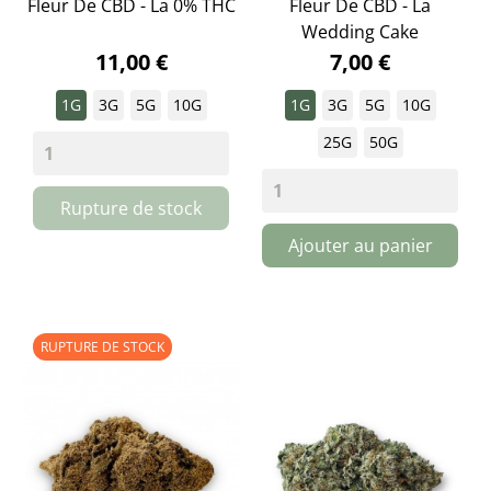
Fleur De CBD - La 0% THC
Fleur De CBD - La
Wedding Cake
11,00 €
7,00 €
1G
3G
5G
10G
1G
3G
5G
10G
25G
50G
Rupture de stock
Ajouter au panier
RUPTURE DE STOCK