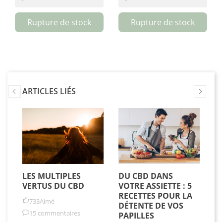
Rupture de stock
Rupture de stock
ARTICLES LIÉS
a
Fle
CB
Myst
1
EN
LES MULTIPLES
DU CBD DANS
5
- L
VERTUS DU CBD
VOTRE ASSIETTE : 5
A
Lab.
RECETTES POUR LA
B
733
Aimé
DÉTENTE DE VOS
V
15 commentaires
E
PAPILLES