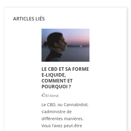
ARTICLES LIÉS
a
Clearo
T18E P
Inno
1
LE CBD ET SA FORME
E-LIQUIDE,
COMMENT ET
Aj
POURQUOI ?
81
Aimé
pa
Le CBD, ou Cannabidiol,
s’administre de
E-Liq
différentes manières.
CBD F
Vous l’avez peut-être
Spectr