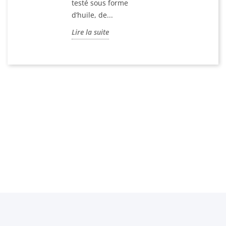
9
testé sous forme
d’huile, de...
Lire la suite
Aj
pa
E-Liq
CBD F
Spectr
9
Ru
s