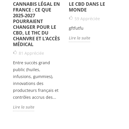
CANNABIS LÉGAL EN
LE CBD DANS LE
R
FRANCE : CE QUE
MONDE
A
US
2025-2027
U
59
Appréciée
POURRAIENT
CHANGER POUR LE
gftfutfu
CBD, LE THC DU
V
Lire la suite
CHANVRE ET L’ACCÈS
qu
MÉDICAL
op
81
Appréciée
CB
er
Ce
Entre succès grand
po
public (huiles,
n
infusions, gummies),
Li
innovations des
producteurs français et
contrôles accrus des...
Lire la suite