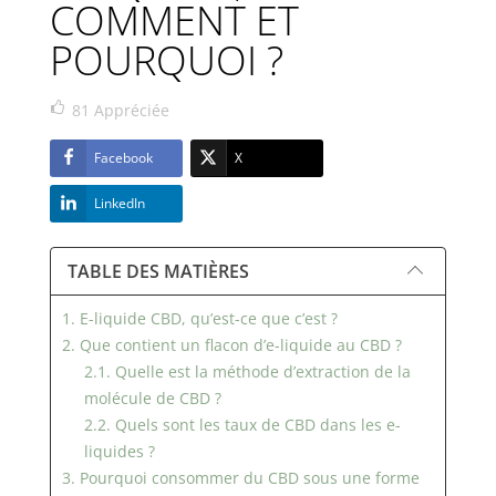
COMMENT ET
POURQUOI ?
81
Appréciée
Facebook
X
LinkedIn
TABLE DES MATIÈRES
1. E-liquide CBD, qu’est-ce que c’est ?
2. Que contient un flacon d’e-liquide au CBD ?
2.1. Quelle est la méthode d’extraction de la
molécule de CBD ?
2.2. Quels sont les taux de CBD dans les e-
liquides ?
3. Pourquoi consommer du CBD sous une forme