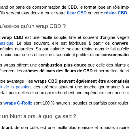
and on parle de consommation de CBD, le format joue un rôle impor
'ils servent tous deux à rouler votre 
fleur CBD
 ou votre
résine CBD
u'est-ce qu'un wrap CBD ?
 
wrap CBD
 est une feuille souple, fine et souvent d’origine végé
assique
. Le plus souvent, elle est fabriquée à partir de 
chanvre
gétales naturelles. Sa particularité majeure réside dans le fait qu’elle
 choix pour celles et ceux qui souhaitent profiter d’une 
consommatio
s wraps offrent une 
combustion plus douce
 que celle des blunts 
éservent les 
arômes délicats des fleurs de CBD
 et permettent de v
tre avantage : les 
wraps CBD peuvent également être aromatisé
uit de la passion
, ces arômes ajoutent une touche gourmande à vo
rfait pour celles et ceux qui recherchent une expérience sensorielle 
s 
wraps G-Rollz
 sont 100 % naturels, souples et parfaits pour rouler
E QUE LE CBN ET
TEST
DÉCOU
NT SES EFFETS ?
QUE F
2 commentaires
t un blunt alors, à quoi ça sert ?
entaires
26
A
582
Aimé
 
blunt
, de son côté, est une feuille plus épaisse et robuste, inspir
é