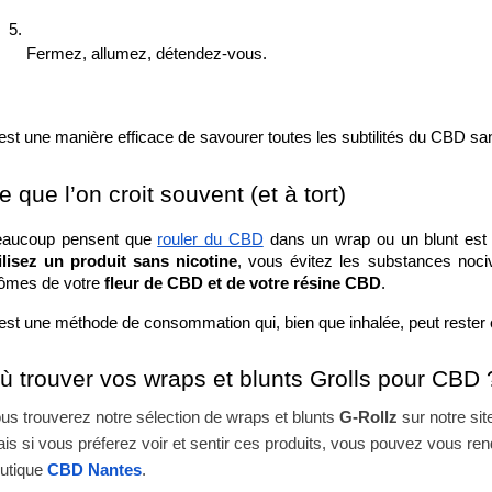
Fermez, allumez, détendez-vous.
est une manière efficace de savourer toutes les subtilités du CBD san
e que l’on croit souvent (et à tort)
aucoup pensent que 
rouler du CBD
 dans un wrap ou un blunt est s
ilisez un produit sans nicotine
, vous évitez les substances nociv
ômes de votre 
fleur de CBD et de votre résine CBD
.
est une méthode de consommation qui, bien que inhalée, peut rester é
ù trouver vos wraps et blunts Grolls pour CBD 
us trouverez notre sélection de wraps et blunts
G-Rollz
sur notre sit
is si vous préferez voir et sentir ces produits, vous pouvez vous re
utique
CBD Nantes
.