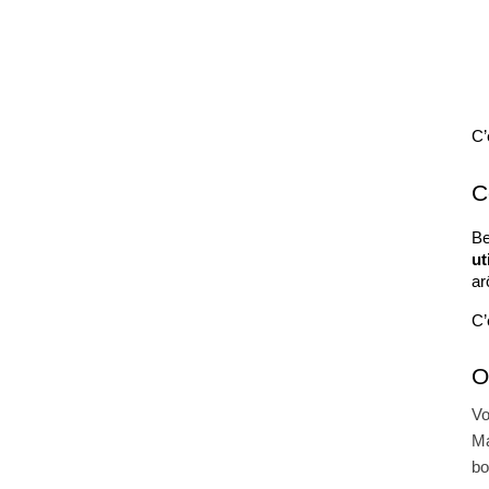
C’
C
Be
ut
ar
C’
O
Vo
Ma
bo