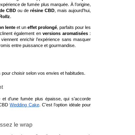
P, acronyme de
expérience de fumée plus marquée. À l’origine, 
32
Aimé
drocannabiphorol, est
 de CBD 
ou de 
résine CBD
, mais aujourd’hui, 
abinoïde relativement
Rollz
.
Le CBC est le troisième
ui a suscité un intérêt...
cannabinoïde le plus courant.
n lente
 et un 
effet prolongé
, parfaits pour les 
Pourtant, c’est aussi une
suite
clinent également en 
versions aromatisées
 : 
substance bien moins connue
 viennent enrichir l’expérience sans masquer 
romis entre puissance et gourmandise.
que le...
Lire la suite
s pour choisir selon vos envies et habitudes.
nt
 et d’une fumée plus épaisse, qui s’accorde 
 CBD 
Wedding Cake
. C’est l’option idéale pour 
issez le wrap