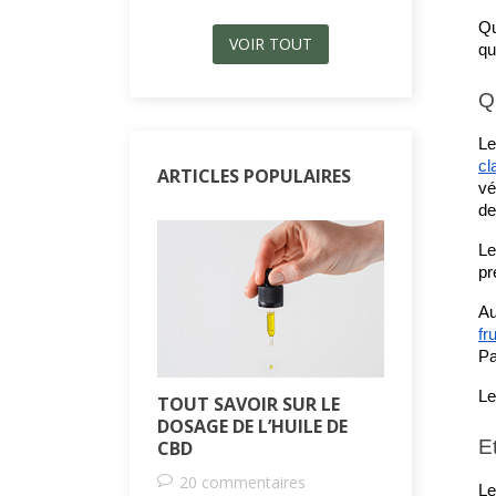
Qu
VOIR TOUT
qu
Q
Le
cl
ARTICLES POPULAIRES
vé
de
Le
pr
Au
fr
Pa
Le
TOUT SAVOIR SUR LE
QU’EST-C
DOSAGE DE L’HUILE DE
QUELS SO
E
CBD
2 comm
20 commentaires
Le
61
Aim