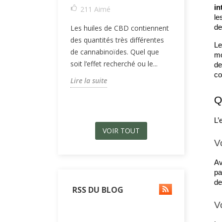
in
211
Aimé
le
Le CBN, ou
de
Les huiles de CBD contiennent
substance 
des quantités très différentes
que le CBD
Le
de cannabinoïdes. Quel que
Pourtant, s
mo
soit l’effet recherché ou le...
de
bénéfiques.
co
Lire la suite
Lire la suit
Q
L’
VOIR TOUT
V
Av
pa
de
RSS DU BLOG
V