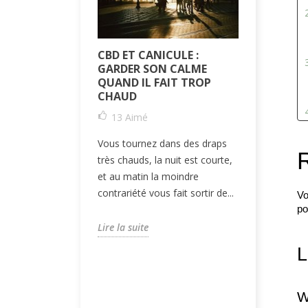
CBD ET CANICULE :
CBD ET A
GARDER SON CALME
SAISONNI
QUAND IL FAIT TROP
LA SCIEN
CHAUD
3
Aimé
13
Aimé
Le CBD aid
Vous tournez dans des draps
contre les 
très chauds, la nuit est courte,
Décryptage
et au matin la moindre
formes à pri
contrariété vous fait sortir de...
Vo
po
Lire la suit
Lire la suite
L
W