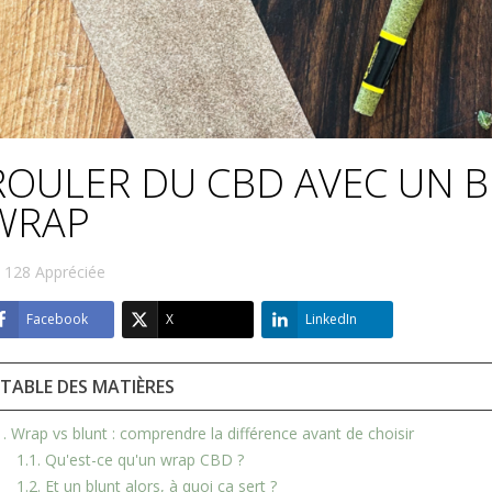
ROULER DU CBD AVEC UN 
WRAP
128
Appréciée
Facebook
X
LinkedIn
TABLE DES MATIÈRES
1. Wrap vs blunt : comprendre la différence avant de choisir
1.1. Qu'est-ce qu'un wrap CBD ?
1.2. Et un blunt alors, à quoi ça sert ?