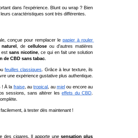
tant dans l’expérience. Blunt ou wrap ? Bien 
, leurs caractéristiques sont très différentes.
tale, conçue pour remplacer le 
papier à rouler 
 naturel
, de 
cellulose
 ou d’autres matières 
 est 
sans nicotine
, ce qui en fait une solution 
n de CBD sans tabac
.
ou 
feuilles classiques
. Grâce à leur texture, ils 
ivre une expérience gustative plus authentique.
s
 ! À la 
fraise
, au 
tropical
, au 
miel
 ou encore au 
s sessions, sans altérer les 
effets du CBD
. 
complète.
 facilement, à tester dès maintenant !
VERTE DU THCP :
TOUT SAVOIR SUR LE CBC
AUT-IL SAVOIR ?
: QU’EST-CE QUE LE
CANNABICHROMÈNE ?
imé
4 commentaires
ée des cigares. Il apporte une 
sensation plus 