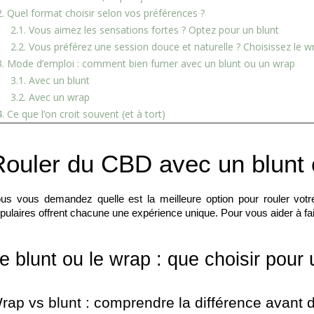
2. Quel format choisir selon vos préférences ?
2.1. Vous aimez les sensations fortes ? Optez pour un blunt
2.2. Vous préférez une session douce et naturelle ? Choisissez le w
LLERGIES
CANNABIS LÉGAL EN
ODEUR
3. Mode d’emploi : comment bien fumer avec un blunt ou un wrap
ÈRES : QUE DIT
FRANCE : CE QUE 2025-
APPAR
3.1. Avec un blunt
CE EN 2026 ?
2027 POURRAIENT
SOLU
3.2. Avec un wrap
CHANGER POUR LE CBD,
SCIEN
LE THC DU CHANVRE ET
ÉTIQU
4. Ce que l’on croit souvent (et à tort)
L’ACCÈS MÉDICAL
ALTER
5. Où trouver vos wraps et blunts Grolls pour CBD ?
e-t-il vraiment
ÊTRE 
40
Aimé
allergies au pollen ?
EXEMP
Rouler du CBD avec un blunt
 scientifique 2026,
Entre succès grand public
9
Ai
vilégier et...
(huiles, infusions, gummies),
us vous demandez quelle est la meilleure option pour rouler vo
Vivre e
innovations des producteurs
pulaires offrent chacune une expérience unique. Pour vous aider à fai
e
partage
français et contrôles accrus
Lorsque
des...
envahit
e blunt ou le wrap : que choisir pour
Lire la suite
Lire la 
rap vs blunt : comprendre la différence avant d