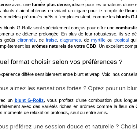
Le THC
tense
 avec une 
fumée plus dense
, idéale pour les amateurs d’une 
x
tétrahy
s blunts étaient obtenus en vidant un cigare pour le remplir de 
fleur
 cannabinol, est une
Lire la suite
un cann
s modèles pré-roulés prêts à l’emploi existent, comme les 
blunts G-
bien moins populaire
récent q
 ou le THC.
s blunts G-Rollz sont spécialement conçus pour offrir une 
combustio
es effets
Lire la 
ments de détente prolongée. En plus de leur robustesse, ils se dé
s goûts 
citronnés
, de 
fraise
, 
d’agrumes
, de 
myrtille
 ou 
tropical
 qui
..
mplètement les 
arômes naturels de votre CBD
. Un excellent comp
e
uel format choisir selon vos préférences ?
expérience diffère sensiblement entre blunt et wrap. Voici nos conseil
ous aimez les sensations fortes ? Optez pour un blu
ec un 
blunt G-Rollz
, vous profitez d’une combustion plus longue
rfaitement avec des variétés riches en arômes comme la fleur de
s moments de relaxation profonds, seul ou entre amis.
ous préférez une session douce et naturelle ? Chois