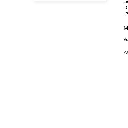
Le
Il
te
M
Vo
A