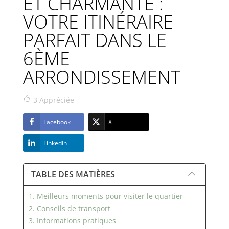
ET CHARMANTE :
VOTRE ITINÉRAIRE
PARFAIT DANS LE
6ÈME
ARRONDISSEMENT
3
Appréciée
Facebook
X
LinkedIn
TABLE DES MATIÈRES
1. Meilleurs moments pour visiter le quartier
2. Conseils de transport
3. Informations pratiques