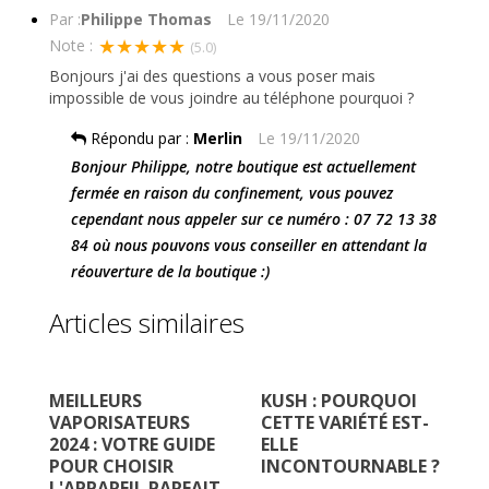
Par :
Philippe Thomas
Le
19/11/2020
★★★★★
Note :
(5.0)
Bonjours j'ai des questions a vous poser mais
impossible de vous joindre au téléphone pourquoi ?
Répondu par :
Merlin
Le
19/11/2020
Bonjour Philippe, notre boutique est actuellement
fermée en raison du confinement, vous pouvez
cependant nous appeler sur ce numéro : 07 72 13 38
84 où nous pouvons vous conseiller en attendant la
réouverture de la boutique :)
Articles similaires
MEILLEURS
KUSH : POURQUOI
Q
VAPORISATEURS
CETTE VARIÉTÉ EST-
J
2024 : VOTRE GUIDE
ELLE
H
POUR CHOISIR
INCONTOURNABLE ?
L'APPAREIL PARFAIT