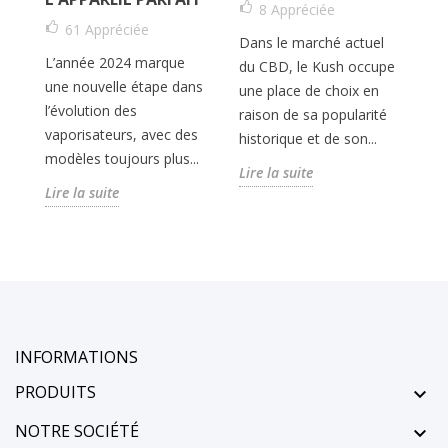
8
Appréciée
Da
61
Appréciée
Dans le marché actuel
ca
L’année 2024 marque
du CBD, le Kush occupe
ré
une nouvelle étape dans
une place de choix en
fo
l’évolution des
raison de sa popularité
de
vaporisateurs, avec des
historique et de son...
b
Li
modèles toujours plus...
Lire la suite
Lire la suite
INFORMATIONS
PRODUITS

NOTRE SOCIÉTÉ
