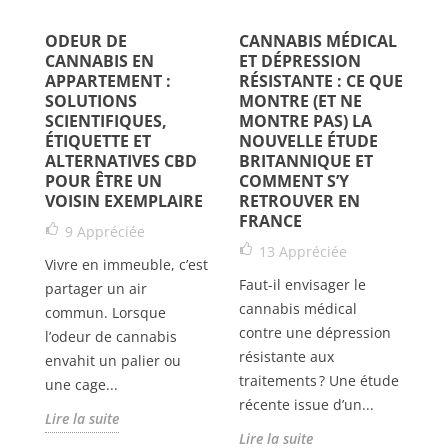
ODEUR DE
CANNABIS MÉDICAL
L
CANNABIS EN
ET DÉPRESSION
C
APPARTEMENT :
RÉSISTANTE : CE QUE
R
SOLUTIONS
MONTRE (ET NE
SCIENTIFIQUES,
MONTRE PAS) LA
ÉTIQUETTE ET
NOUVELLE ÉTUDE
ALTERNATIVES CBD
BRITANNIQUE ET
Le
POUR ÊTRE UN
COMMENT S’Y
re
VOISIN EXEMPLAIRE
RETROUVER EN
la
FRANCE
9
Appréciée
po
13
Appréciée
Vivre en immeuble, c’est
an
Faut-il envisager le
partager un air
Li
cannabis médical
commun. Lorsque
contre une dépression
nt
l’odeur de cannabis
résistante aux
envahit un palier ou
traitements ? Une étude
une cage...
récente issue d’un...
Lire la suite
Lire la suite