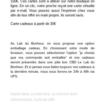
150€. Ces cartes sont à utiliser sur notre boutique en 
ligne. En un clic, votre proche reçoit une carte virtuelle 
par e-mail. Vous pouvez aussi l'imprimer chez vous 
afin de leur offrir en main propre. Ils seront ravis.
Carte cadeaux à partir de 30€
Au Lab du Bonheur, on vous propose une option 
emballage cadeau. En choisissant votre mode de 
livraison, vous pouvez sélectionner l’option “je choisis 
que ma commande soit emballée” et vos cadeaux 
seront présentés dans une jolie box CBD Le Lab du 
Bonheur. Et si jamais vous faites toujours vos cadeaux à 
la dernière minute, nous vous livrons en 24h à 48h via 
UPS. 
Publié dans:
Le bien-être
,
Le chanvre dans
l'alimentation
,
Huile de CBD