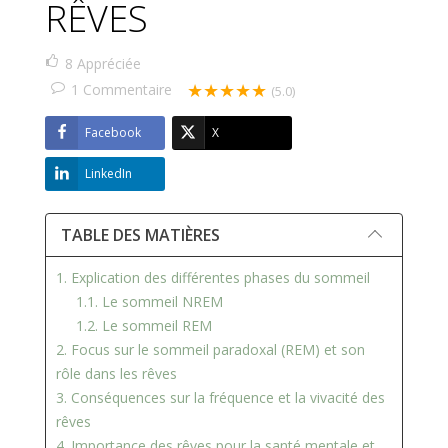
RÊVES
8
Appréciée
★★★★★
1
Commentaire
(5.0)
Facebook
X
LinkedIn
TABLE DES MATIÈRES
1. Explication des différentes phases du sommeil
1.1. Le sommeil NREM
1.2. Le sommeil REM
2. Focus sur le sommeil paradoxal (REM) et son
rôle dans les rêves
3. Conséquences sur la fréquence et la vivacité des
rêves
4. Importance des rêves pour la santé mentale et