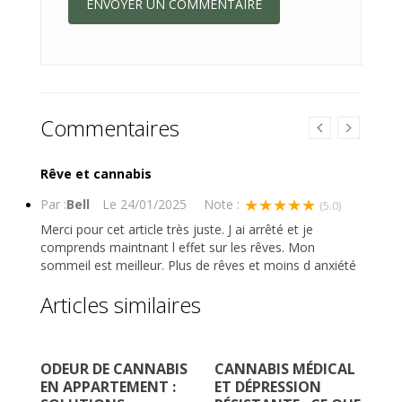
Commentaires
Rêve et cannabis
★★★★★
Par :
Bell
Le
24/01/2025
Note :
(5.0)
Merci pour cet article très juste. J ai arrêté et je
comprends maintnant l effet sur les rêves. Mon
sommeil est meilleur. Plus de rêves et moins d anxiété
Articles similaires
ODEUR DE CANNABIS
CANNABIS MÉDICAL
ÉP
EN APPARTEMENT :
ET DÉPRESSION
C