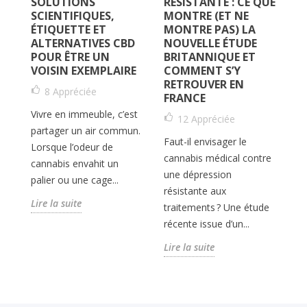
SOLUTIONS
RÉSISTANTE : CE QUE
P
SCIENTIFIQUES,
MONTRE (ET NE
S
ÉTIQUETTE ET
MONTRE PAS) LA
ALTERNATIVES CBD
NOUVELLE ÉTUDE
POUR ÊTRE UN
BRITANNIQUE ET
L'
S
VOISIN EXEMPLAIRE
COMMENT S’Y
af
RETROUVER EN
8
Appréciée
le
FRANCE
mo
Vivre en immeuble, c’est
12
Appréciée
50
partager un air commun.
Faut-il envisager le
Lorsque l’odeur de
Li
me
cannabis médical contre
cannabis envahit un
t-
une dépression
palier ou une cage...
résistante aux
Lire la suite
re
traitements ? Une étude
récente issue d’un...
Lire la suite