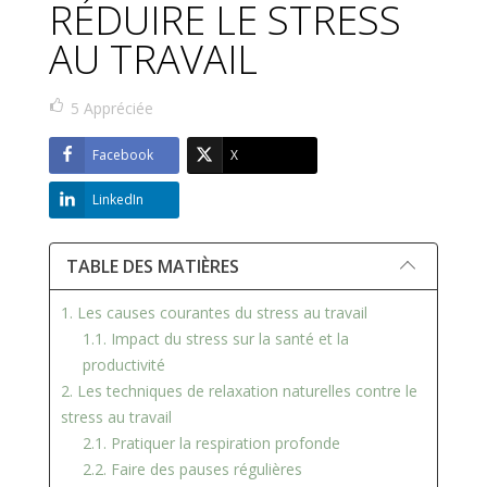
RÉDUIRE LE STRESS
AU TRAVAIL
5
Appréciée
Facebook
X
LinkedIn
TABLE DES MATIÈRES
1. Les causes courantes du stress au travail
1.1. Impact du stress sur la santé et la
productivité
2. Les techniques de relaxation naturelles contre le
stress au travail
2.1. Pratiquer la respiration profonde
2.2. Faire des pauses régulières