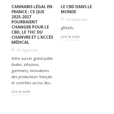
CANNABIS LÉGAL EN
LE CBD DANS LE
R
FRANCE : CE QUE
MONDE
A
S
2025-2027
U
33
Appréciée
POURRAIENT
CHANGER POUR LE
gftfutfu
CBD, LE THC DU
V
Lire la suite
CHANVRE ET L’ACCÈS
qu
MÉDICAL
op
39
Appréciée
CB
r
Ce
Entre succès grand public
po
(huiles, infusions,
gummies), innovations
Li
des producteurs français
et contrôles accrus des...
Lire la suite