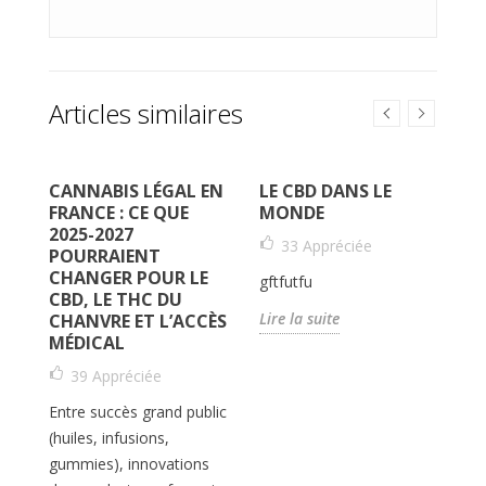
Articles similaires
CANNABIS LÉGAL EN
LE CBD DANS LE
R
FRANCE : CE QUE
MONDE
A
S
2025-2027
U
33
Appréciée
POURRAIENT
CHANGER POUR LE
gftfutfu
CBD, LE THC DU
V
Lire la suite
CHANVRE ET L’ACCÈS
qu
MÉDICAL
op
39
Appréciée
CB
r
Ce
Entre succès grand public
po
(huiles, infusions,
gummies), innovations
Li