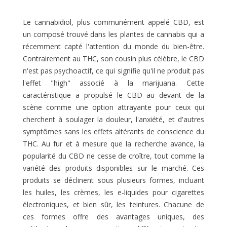
9. Longue durée de conservation
10. Gestion de l'anxiété
Le cannabidiol, plus communément appelé CBD, est
11. Amélioration du sommeil
un composé trouvé dans les plantes de cannabis qui a
12. Réduction de la douleur
récemment capté l'attention du monde du bien-être.
13. Instructions pour l'administration sublinguale
Contrairement au THC, son cousin plus célèbre, le CBD
14. Autres modes d'utilisation ?
n'est pas psychoactif, ce qui signifie qu'il ne produit pas
15. Des conseils pour choisir le dosage approprié
l'effet "high" associé à la marijuana. Cette
caractéristique a propulsé le CBD au devant de la
scène comme une option attrayante pour ceux qui
cherchent à soulager la douleur, l'anxiété, et d'autres
symptômes sans les effets altérants de conscience du
THC. Au fur et à mesure que la recherche avance, la
popularité du CBD ne cesse de croître, tout comme la
variété des produits disponibles sur le marché. Ces
produits se déclinent sous plusieurs formes, incluant
les huiles, les crèmes, les e-liquides pour cigarettes
électroniques, et bien sûr, les teintures. Chacune de
ces formes offre des avantages uniques, des