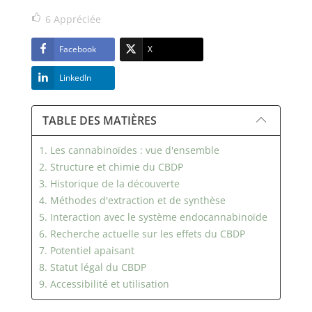
6
Appréciée
Facebook
X
LinkedIn
TABLE DES MATIÈRES
1. Les cannabinoïdes : vue d'ensemble
2. Structure et chimie du CBDP
3. Historique de la découverte
4. Méthodes d'extraction et de synthèse
5. Interaction avec le système endocannabinoïde
6. Recherche actuelle sur les effets du CBDP
7. Potentiel apaisant
8. Statut légal du CBDP
9. Accessibilité et utilisation