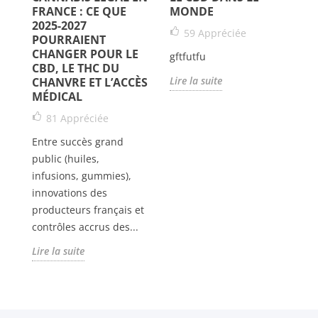
FRANCE : CE QUE
MONDE
A
US
2025-2027
U
59
Appréciée
POURRAIENT
CHANGER POUR LE
gftfutfu
CBD, LE THC DU
V
Lire la suite
CHANVRE ET L’ACCÈS
qu
MÉDICAL
op
81
Appréciée
CB
er
Ce
Entre succès grand
po
public (huiles,
n
infusions, gummies),
Li
innovations des
producteurs français et
contrôles accrus des...
Lire la suite