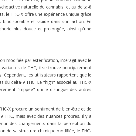
P, acronyme de
31
Aimé
ychoactive naturelle du cannabis, et au delta-8
drocannabiphorol, est
fets, le THC-X offre une expérience unique grâce
abinoïde relativement
Le CBC est le troisième
s biodisponible et rapide dans son action. En
ui a suscité un intérêt...
cannabinoïde le plus courant.
horie plus douce et prolongée, ainsi qu'une
Pourtant, c’est aussi une
suite
substance bien moins connue
que le...
Lire la suite
 modifiée par estérification, interagit avec le
variantes de THC, il se trouve principalement
. Cependant, les utilisateurs rapportent que le
ques du delta-9 THC. Le "high" associé au THC-X
ement "trippée" qui le distingue des autres
e THC-X procure un sentiment de bien-être et de
a-9 THC, mais avec des nuances propres. Il y a
ssentir des changements dans la perception du
ison de sa structure chimique modifiée, le THC-