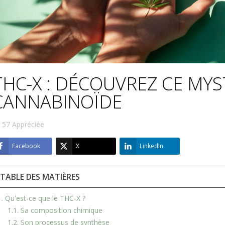
THC-X : DÉCOUVREZ CE MYS
CANNABINOÏDE
57
Appréciée
Facebook
X
LinkedIn
TABLE DES MATIÈRES
1. Qu'est-ce que le THC-X ?
1.1. Sa composition chimique
1.2. Son processus de synthèse