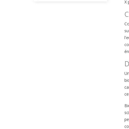
X 
C
C
su
l'
co
én
D
Un
bi
ca
ce
Bi
sc
pe
co