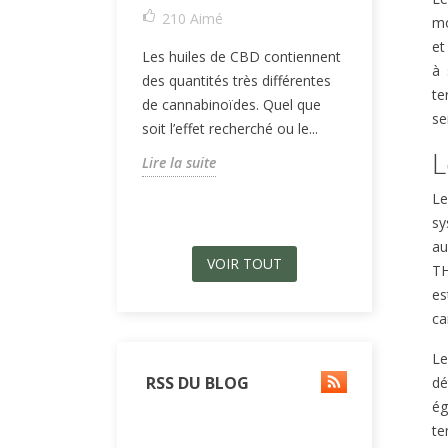
210
Aimé
mo
Le CBN, ou
et
Les huiles de CBD contiennent
substance 
à 
des quantités très différentes
que le CBD
te
de cannabinoïdes. Quel que
Pourtant, s
se
soit l’effet recherché ou le...
bénéfiques.
L
Lire la suite
Lire la suit
Le
sy
au
VOIR TOUT
TH
es
ca
Le
RSS DU BLOG
dé
ég
te