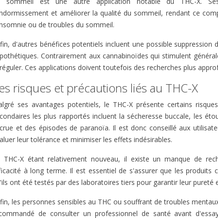
 sommeil est une autre application notable du THC-X. Ses pr
endormissement et améliorer la qualité du sommeil, rendant ce com
insomnie ou de troubles du sommeil.
fin, d'autres bénéfices potentiels incluent une possible suppression d
pothétiques. Contrairement aux cannabinoïdes qui stimulent générale
 réguler. Ces applications doivent toutefois des recherches plus appro
es risques et précautions liés au THC-X
lgré ses avantages potentiels, le THC-X présente certains risques
condaires les plus rapportés incluent la sécheresse buccale, les ét
crue et des épisodes de paranoïa. Il est donc conseillé aux utilis
aluer leur tolérance et minimiser les effets indésirables.
 THC-X étant relativement nouveau, il existe un manque de rech
ficacité à long terme. Il est essentiel de s'assurer que les produi
'ils ont été testés par des laboratoires tiers pour garantir leur pureté 
fin, les personnes sensibles au THC ou souffrant de troubles mentaux 
commandé de consulter un professionnel de santé avant d'essay