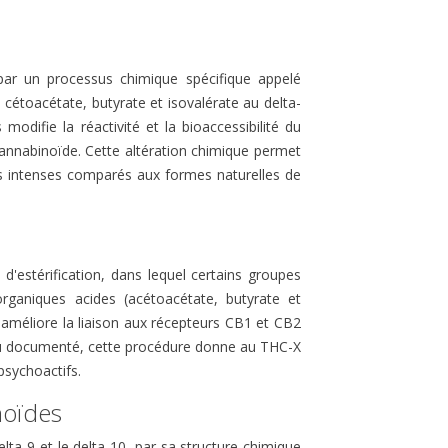
par un processus chimique spécifique appelé
 cétoacétate, butyrate et isovalérate au delta-
modifie la réactivité et la bioaccessibilité du
cannabinoïde. Cette altération chimique permet
us intenses comparés aux formes naturelles de
'estérification, dans lequel certains groupes
ganiques acides (acétoacétate, butyrate et
t améliore la liaison aux récepteurs CB1 et CB2
eu documenté, cette procédure donne au THC-X
VERTE DU THCP :
TOUT SAVOIR SUR LE CBC
psychoactifs​.
AUT-IL SAVOIR ?
: QU’EST-CE QUE LE
CANNABICHROMÈNE ?
noïdes
imé
4 commentaires
elta-9 et le delta-10, par sa structure chimique