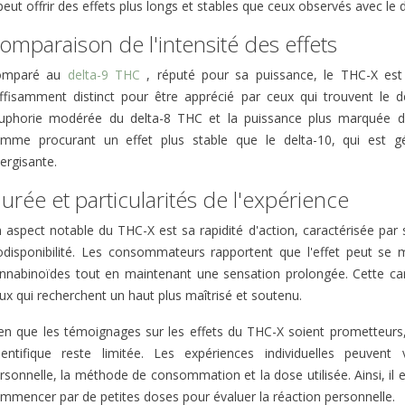
peut offrir des effets plus longs et stables que ceux observés avec le d
omparaison de l'intensité des effets
omparé au
delta-9 THC
, réputé pour sa puissance, le THC-X es
ffisamment distinct pour être apprécié par ceux qui trouvent le d
euphorie modérée du delta-8 THC et la puissance plus marquée d
mme procurant un effet plus stable que le delta-10, qui est g
ergisante​.
urée et particularités de l'expérience
 aspect notable du THC-X est sa rapidité d'action, caractérisée par 
odisponibilité. Les consommateurs rapportent que l'effet peut se 
nnabinoïdes tout en maintenant une sensation prolongée. Cette cara
ux qui recherchent un haut plus maîtrisé et soutenu​.
en que les témoignages sur les effets du THC-X soient prometteurs, 
ientifique reste limitée. Les expériences individuelles peuvent
rsonnelle, la méthode de consommation et la dose utilisée. Ainsi, il
mmencer par de petites doses pour évaluer la réaction personnelle​.