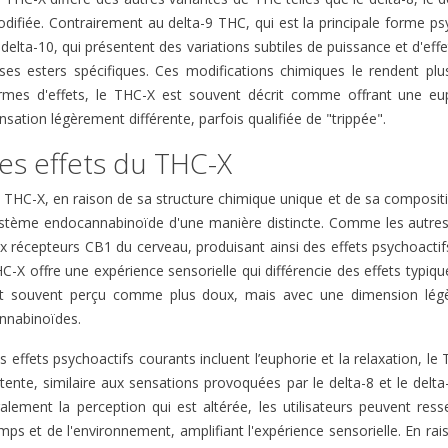
Le THC
x
difiée. Contrairement au delta-9 THC, qui est la principale forme ps
tétrahy
 cannabinol, est une
 delta-10, qui présentent des variations subtiles de puissance et d'ef
Lire la suite
un cann
bien moins populaire
ses esters spécifiques. Ces modifications chimiques le rendent plu
récent q
 ou le THC.
rmes d'effets, le THC-X est souvent décrit comme offrant une eup
es effets
Lire la 
nsation légèrement différente, parfois qualifiée de "trippée"​.
..
es effets du THC-X
e
 THC-X, en raison de sa structure chimique unique et de sa composition
stème endocannabinoïde d'une manière distincte. Comme les autres 
x récepteurs CB1 du cerveau, produisant ainsi des effets psychoactifs
C-X offre une expérience sensorielle qui différencie des effets typi
t souvent perçu comme plus doux, mais avec une dimension légèr
nnabinoïdes​.
s effets psychoactifs courants incluent l’euphorie et la relaxation, l
tente, similaire aux sensations provoquées par le delta-8 et le delt
alement la perception qui est altérée, les utilisateurs peuvent re
mps et de l'environnement, amplifiant l'expérience sensorielle. En ra