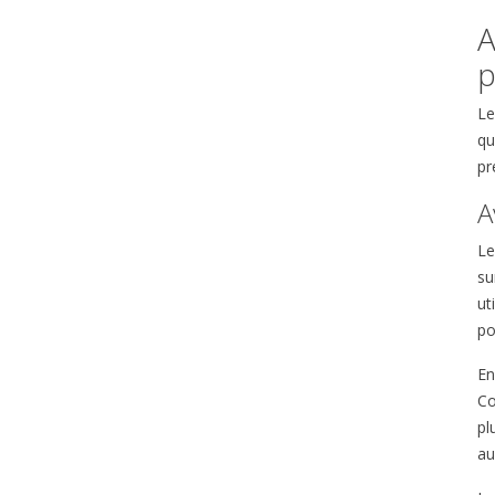
A
p
Le
qu
pr
A
Le
su
ut
po
En
Co
pl
au