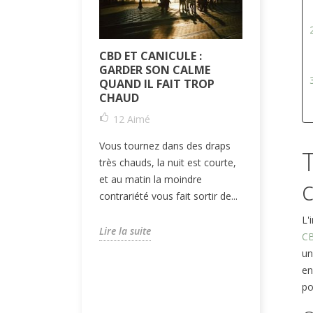
CBD ET CANICULE :
CBD ET A
GARDER SON CALME
SAISONNI
QUAND IL FAIT TROP
LA SCIEN
CHAUD
2
Aimé
12
Aimé
Le CBD aid
Vous tournez dans des draps
contre les 
très chauds, la nuit est courte,
Décryptage
et au matin la moindre
formes à pri
contrariété vous fait sortir de...
Lire la suit
L'
Lire la suite
C
un
en
po