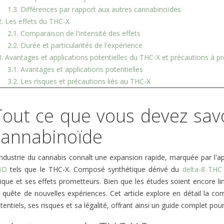
1.3. Différences par rapport aux autres cannabinoïdes
2. Les effets du THC-X
2.1. Comparaison de l'intensité des effets
LLERGIES
CANNABIS LÉGAL EN
ODEUR
2.2. Durée et particularités de l'expérience
ÈRES : QUE DIT
FRANCE : CE QUE 2025-
APPAR
3. Avantages et applications potentielles du THC-X et précautions à p
CE EN 2026 ?
2027 POURRAIENT
SOLU
3.1. Avantages et applications potentielles
CHANGER POUR LE CBD,
SCIEN
LE THC DU CHANVRE ET
ÉTIQU
3.2. Les risques et précautions liés au THC-X
L’ACCÈS MÉDICAL
ALTER
4. Le THC-X en terme de légalité
e-t-il vraiment
ÊTRE 
4.1. Statut juridique aux États-Unis et ailleurs
39
Aimé
allergies au pollen ?
Tout ce que vous devez sav
EXEMP
 scientifique 2026,
Entre succès grand public
8
Ai
cannabinoïde
vilégier et...
(huiles, infusions, gummies),
Vivre e
innovations des producteurs
e
partage
industrie du cannabis connaît une expansion rapide, marquée par l'
français et contrôles accrus
Lorsque
BD
tels que le THC-X. Composé synthétique dérivé du
delta-8 TH
des...
envahit
ique et ses effets prometteurs. Bien que les études soient encore li
 quête de nouvelles expériences. Cet article explore en détail la c
Lire la suite
tentiels, ses risques et sa légalité, offrant ainsi un guide complet 
Lire la 