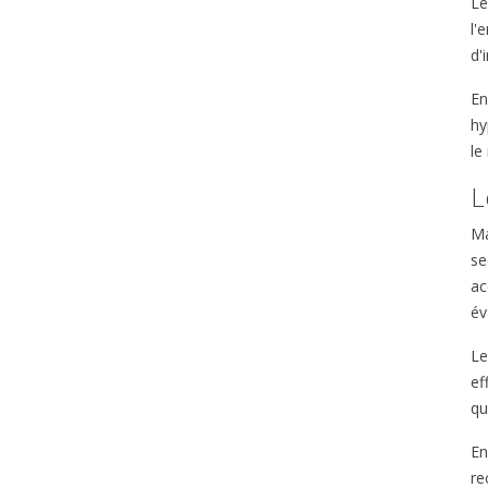
Le
l'
d'
En
hy
le
L
Ma
se
ac
év
Le
ef
qu
En
re