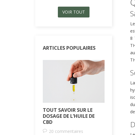
Q
S
VOIR TOUT
Le
es
8 
TH
ARTICLES POPULAIRES
au
TH
S
La
hy
is
d
TOUT SAVOIR SUR LE
QU’EST-C
de
DOSAGE DE L’HUILE DE
QUELS SO
CBD
D
2 comm
20 commentaires
Le
60
Aim