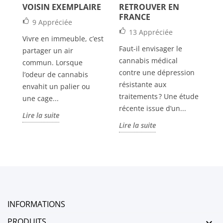
re
VOISIN EXEMPLAIRE
RETROUVER EN
la
FRANCE
9
Appréciée
po
13
Appréciée
Vivre en immeuble, c’est
an
Faut-il envisager le
é
partager un air
Li
cannabis médical
commun. Lorsque
contre une dépression
l’odeur de cannabis
résistante aux
envahit un palier ou
traitements ? Une étude
une cage...
récente issue d’un...
Lire la suite
Lire la suite
INFORMATIONS
PRODUITS
