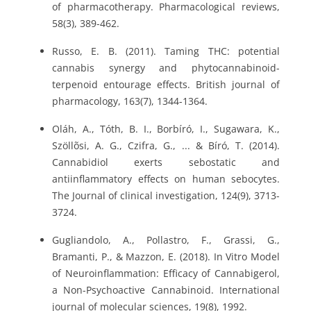
of pharmacotherapy. Pharmacological reviews,
58(3), 389-462.
Russo, E. B. (2011). Taming THC: potential
cannabis synergy and phytocannabinoid-
terpenoid entourage effects. British journal of
pharmacology, 163(7), 1344-1364.
Oláh, A., Tóth, B. I., Borbíró, I., Sugawara, K.,
Szöllõsi, A. G., Czifra, G., ... & Bíró, T. (2014).
Cannabidiol exerts sebostatic and
antiinflammatory effects on human sebocytes.
The Journal of clinical investigation, 124(9), 3713-
3724.
Gugliandolo, A., Pollastro, F., Grassi, G.,
Bramanti, P., & Mazzon, E. (2018). In Vitro Model
of Neuroinflammation: Efficacy of Cannabigerol,
a Non-Psychoactive Cannabinoid. International
journal of molecular sciences, 19(8), 1992.