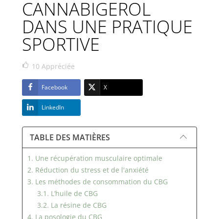
CANNABIGEROL
DANS UNE PRATIQUE
SPORTIVE
10
Appréciée
Facebook
X
LinkedIn
TABLE DES MATIÈRES
1. Une récupération musculaire optimale
2. Réduction du stress et de l'anxiété
3. Les méthodes de consommation du CBG
3.1. L’huile de CBG
3.2. La résine de CBG
4. La posologie du CBG