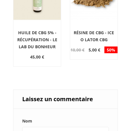
HUILE DE CBG 5% -
RÉSINE DE CBG - ICE
RÉCUPÉRATION - LE
O LATOR CBG
LAB DU BONHEUR
10,00 €
5,00 €
50%
5
45,00 €
Laissez un commentaire
Nom