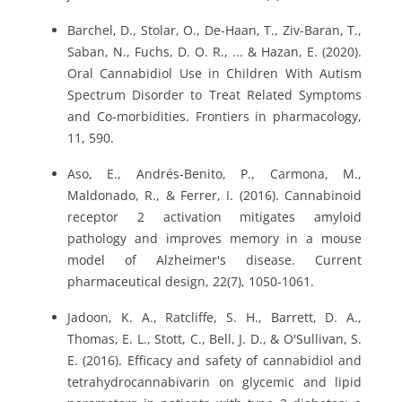
Barchel, D., Stolar, O., De-Haan, T., Ziv-Baran, T.,
Saban, N., Fuchs, D. O. R., ... & Hazan, E. (2020).
Oral Cannabidiol Use in Children With Autism
Spectrum Disorder to Treat Related Symptoms
and Co-morbidities. Frontiers in pharmacology,
11, 590.
Aso, E., Andrés-Benito, P., Carmona, M.,
Maldonado, R., & Ferrer, I. (2016). Cannabinoid
receptor 2 activation mitigates amyloid
pathology and improves memory in a mouse
model of Alzheimer's disease. Current
pharmaceutical design, 22(7), 1050-1061.
Jadoon, K. A., Ratcliffe, S. H., Barrett, D. A.,
Thomas, E. L., Stott, C., Bell, J. D., & O'Sullivan, S.
E. (2016). Efficacy and safety of cannabidiol and
tetrahydrocannabivarin on glycemic and lipid