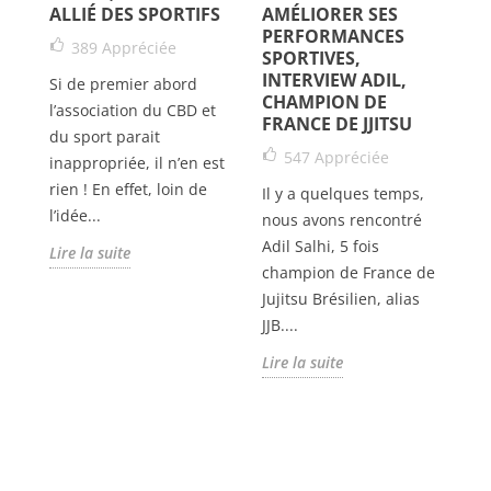
ALLIÉ DES SPORTIFS
AMÉLIORER SES
I
PERFORMANCES
J
389
Appréciée
SPORTIVES,
C
INTERVIEW ADIL,
Si de premier abord
CHAMPION DE
l’association du CBD et
FRANCE DE JJITSU
Jh
du sport parait
ch
547
Appréciée
inappropriée, il n’en est
MM
rien ! En effet, loin de
Il y a quelques temps,
mi
l’idée...
nous avons rencontré
q
Adil Salhi, 5 fois
Lire la suite
mi
champion de France de
ui
Li
Jujitsu Brésilien, alias
JJB....
Lire la suite